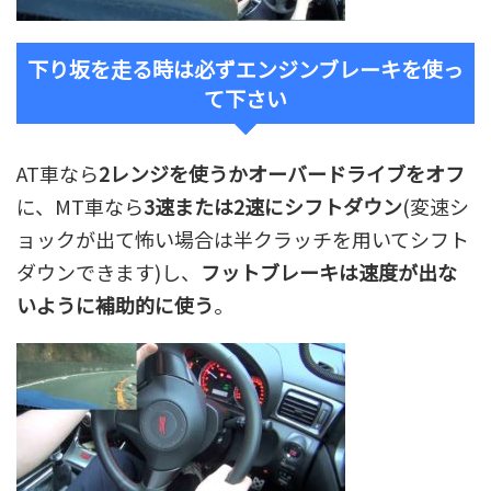
下り坂を走る時は必ずエンジンブレーキを使っ
て下さい
AT車なら
2レンジを使うかオーバードライブをオフ
に、MT車なら
3速または2速にシフトダウン
(変速シ
ョックが出て怖い場合は半クラッチを用いてシフト
ダウンできます)し、
フットブレーキは速度が出な
いように補助的に使う
。