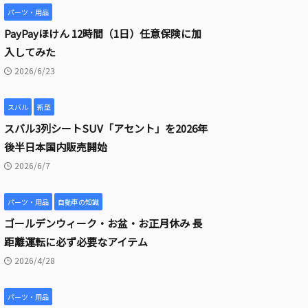
パーツ・用品
PayPayほけん 12時間（1日）任意保険に加
入してみた
2026/6/23
スバル
新型
スバル3列シートSUV「アセント」を2026年
後半日本国内販売開始
2026/6/7
パーツ・用品
自動車の知識
ゴールデンウィーク・お盆・お正月休み 長
距離運転に必ず必要なアイテム
2026/4/28
パーツ・用品