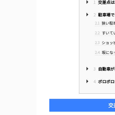
1
交差点は
2
駐車場で
2.1
狭い駐
2.2
すいて
2.3
ショッ
2.4
坂にな
3
自動車が
4
ボロボロ
交