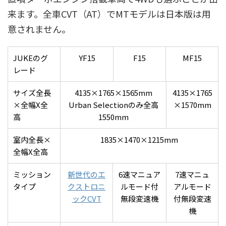
来ます。全車CVT（AT）でMTモデルは日本版は用
意されません。
JUKEのグ
YF15
F15
MF15
レード
サイズ全長
4135×1765×1565mm
4135×1765
×全幅X全
Urban Selectionのみ全高
×1570mm
高
1550mm
室内全長×
1835×1470×1215mm
全幅X全高
ミッション
新世代のエ
6速マニュア
7速マニュ
タイプ
クストロニ
ルモード付
アルモード
ックCVT
無段変速機
付無段変速
機