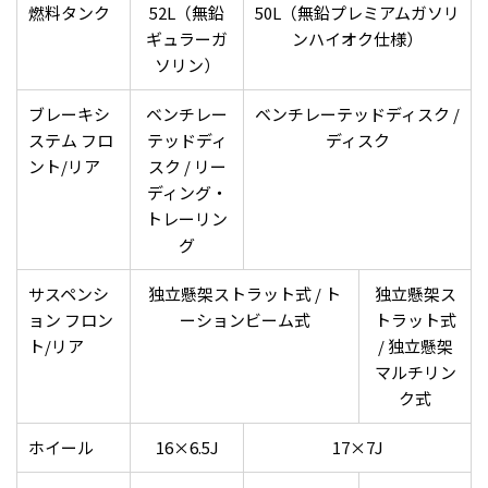
燃料タンク
52L（無鉛
50L（無鉛プレミアムガソリ
ギュラーガ
ンハイオク仕様）
ソリン）
ブレーキシ
ベンチレー
ベンチレーテッドディスク /
ステム フロ
テッドディ
ディスク
ント/リア
スク / リー
ディング・
トレーリン
グ
サスペンシ
独立懸架ストラット式 / ト
独立懸架ス
ョン フロン
ーションビーム式
トラット式
ト/リア
/ 独立懸架
マルチリン
ク式
ホイール
16×6.5J
17×7J