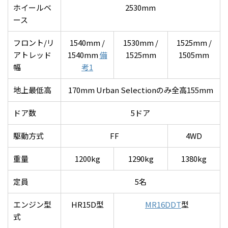
ホイールベ
2530mm
ース
フロント/リ
1540mm /
1530mm /
1525mm /
アトレッド
1540mm
備
1525mm
1505mm
幅
考1
地上最低高
170mm Urban Selectionのみ全高155mm
ドア数
5ドア
駆動方式
FF
4WD
重量
1200kg
1290kg
1380kg
定員
5名
エンジン型
HR15D型
MR16DDT
型
式