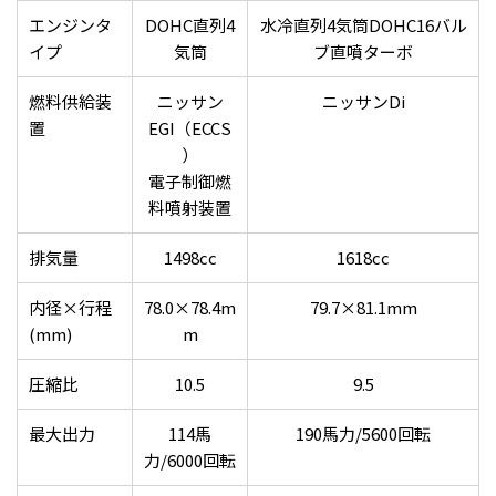
エンジンタ
DOHC直列4
水冷直列4気筒DOHC16バル
イプ
気筒
ブ直噴ターボ
燃料供給装
ニッサン
ニッサンDi
置
EGI（ECCS
）
電子制御燃
料噴射装置
排気量
1498cc
1618cc
内径×行程
78.0×78.4m
79.7×81.1mm
(mm)
m
圧縮比
10.5
9.5
最大出力
114馬
190馬力/5600回転
力/6000回転