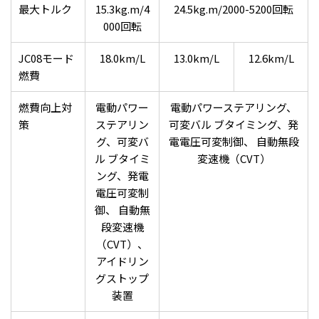
最大トルク
15.3kg.m/4
24.5kg.m/2000-5200回転
000回転
JC08モード
18.0km/L
13.0km/L
12.6km/L
燃費
燃費向上対
電動パワー
電動パワーステアリング、
策
ステアリン
可変バル ブタイミング、発
グ、可変バ
電電圧可変制御、 自動無段
ル ブタイミ
変速機（CVT）
ング、発電
電圧可変制
御、 自動無
段変速機
（CVT）、
アイドリン
グストップ
装置