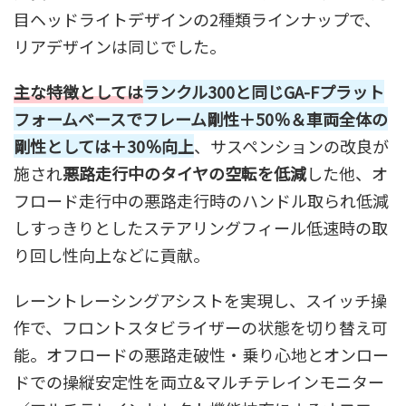
目ヘッドライトデザインの2種類ラインナップで、
リアデザインは同じでした。
主な特徴としては
ランクル300と同じGA-Fプラット
フォームベースでフレーム剛性＋50％＆車両全体の
剛性としては＋30％向上
、サスペンションの改良が
施され
悪路走行中のタイヤの空転を低減
した他、オ
フロード走行中の悪路走行時のハンドル取られ低減
しすっきりとしたステアリングフィール低速時の取
り回し性向上などに貢献。
レーントレーシングアシストを実現し、スイッチ操
作で、フロントスタビライザーの状態を切り替え可
能。オフロードの悪路走破性・乗り心地とオンロー
ドでの操縦安定性を両立&マルチテレインモニター