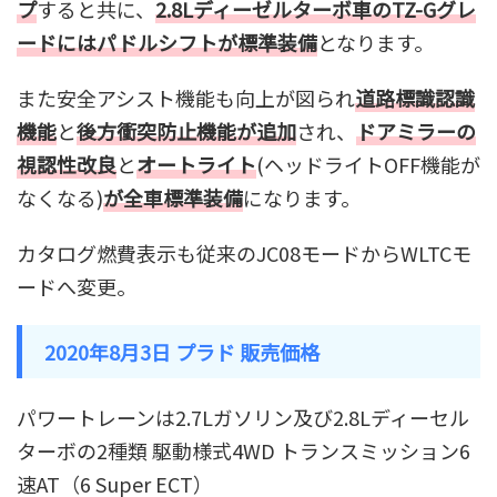
プ
すると共に、
2.8Lディーゼルターボ車のTZ-Gグレ
ードにはパドルシフトが標準装備
となります。
また安全アシスト機能も向上が図られ
道路標識認識
機能
と
後方衝突防止機能が追加
され、
ドアミラーの
視認性改良
と
オートライト
(ヘッドライトOFF機能が
なくなる)
が全車標準装備
になります。
カタログ燃費表示も従来のJC08モードからWLTCモ
ードへ変更。
2020年8月3日 プラド 販売価格
パワートレーンは2.7Lガソリン及び2.8Lディーセル
ターボの2種類 駆動様式4WD トランスミッション6
速AT（6 Super ECT）