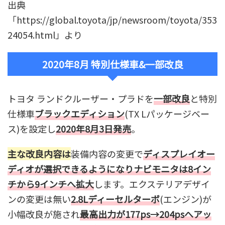
出典
「https://global.toyota/jp/newsroom/toyota/353
24054.html」より
2020年8月 特別仕様車&一部改良
トヨタ ランドクルーザー・プラドを
一部改良
と特別
仕様車
ブラックエディション
(TX Lパッケージベー
ス)を設定し
2020年8月3日発売
。
主な改良内容は
装備内容の変更で
ディスプレイオー
ディオが選択できるようになりナビモニタは8イン
チから9インチへ拡大
します。エクステリアデザイ
ンの変更は無い
2.8Lディーセルターボ
(エンジン)が
小幅改良が施され
最高出力が177ps→204psへアッ