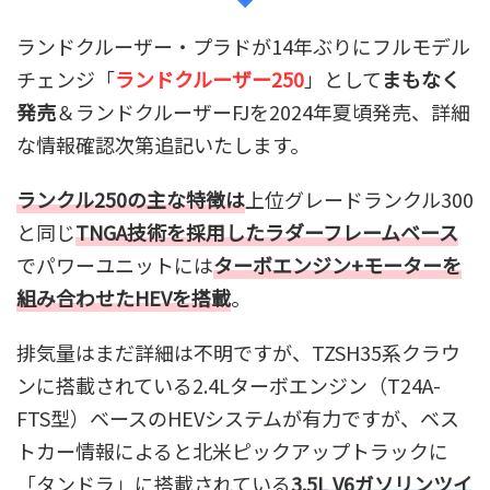
ランドクルーザー・プラドが14年ぶりにフルモデル
チェンジ「
ランドクルーザー250
」として
まもなく
発売
＆ランドクルーザーFJを2024年夏頃発売、詳細
な情報確認次第追記いたします。
ランクル250の主な特徴は
上位グレードランクル300
と同じ
TNGA技術を採用したラダーフレームベース
でパワーユニットには
ターボエンジン+モーターを
組み合わせたHEVを搭載
。
排気量はまだ詳細は不明ですが、TZSH35系クラウ
ンに搭載されている2.4Lターボエンジン（T24A-
FTS型）ベースのHEVシステムが有力ですが、ベス
トカー情報によると北米ピックアップトラックに
「タンドラ」に搭載されている
3.5L V6ガソリンツイ