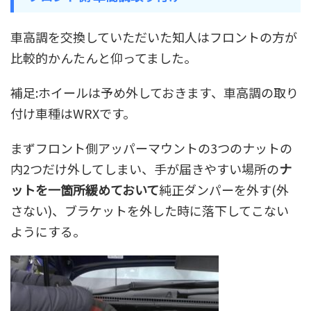
車高調を交換していただいた知人はフロントの方が
比較的かんたんと仰ってました。
補足:ホイールは予め外しておきます、車高調の取り
付け車種はWRXです。
まずフロント側
アッパーマウントの3つのナットの
内2つだけ外してしまい
、
手が届きやすい場所の
ナ
ットを一箇所緩めておいて
純正ダンパーを外す(外
さない)、ブラケットを外した時に落下してこない
ようにする。