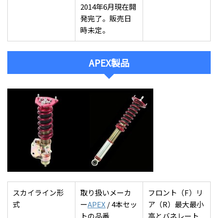
2014年6月現在開
発完了。販売日
時未定。
APEX製品
スカイライン形
取り扱いメーカ
フロント（F）リ
式
ー
APEX
/ 4本セッ
ア（R）最大最小
トの品番
高とバネレート