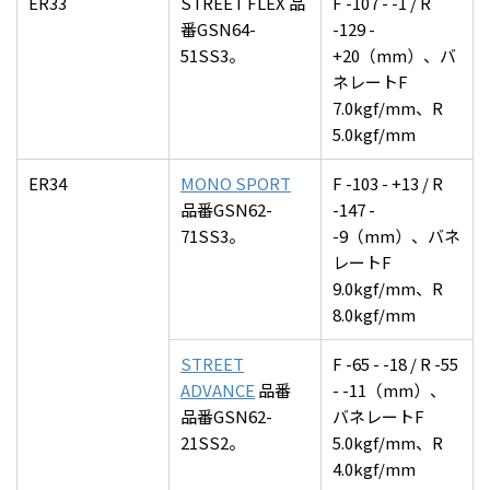
ER33
STREET FLEX 品
F -107 - -1 / R
番GSN64-
-129 -
51SS3。
+20（mm）、バ
ネレートF
7.0kgf/mm、R
5.0kgf/mm
ER34
MONO SPORT
F -103 - +13 / R
品番GSN62-
-147 -
71SS3。
-9（mm）、バネ
レートF
9.0kgf/mm、R
8.0kgf/mm
STREET
F -65 - -18 / R -55
ADVANCE
品番
- -11（mm）、
品番GSN62-
バネレートF
21SS2。
5.0kgf/mm、R
4.0kgf/mm