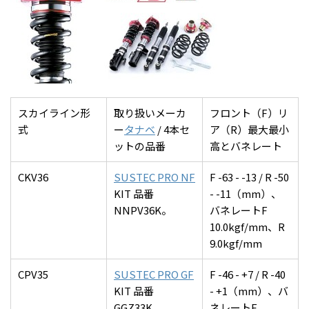
スカイライン形
取り扱いメーカ
フロント（F）リ
式
ー
タナベ
/ 4本セ
ア（R）最大最小
ットの品番
高とバネレート
CKV36
SUSTEC PRO NF
F -63 - -13 / R -50
KIT 品番
- -11（mm）、
NNPV36K。
バネレートF
10.0kgf/mm、R
9.0kgf/mm
CPV35
SUSTEC PRO GF
F -46 - +7 / R -40
KIT 品番
- +1（mm）、バ
GGZ33K。
ネレートF