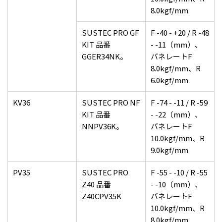
8.0kgf/mm
SUSTEC PRO GF
F -40 - +20 / R -48
KIT 品番
- -11（mm）、
GGER34NK。
バネレートF
8.0kgf/mm、R
6.0kgf/mm
KV36
SUSTEC PRO NF
F -74 - -11 / R -59
KIT 品番
- -22（mm）、
NNPV36K。
バネレートF
10.0kgf/mm、R
9.0kgf/mm
PV35
SUSTEC PRO
F -55 - -10 / R -55
Z40 品番
- -10（mm）、
Z40CPV35K
バネレートF
10.0kgf/mm、R
8.0kgf/mm