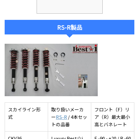
RS-R製品
スカイライン形
取り扱いメーカ
フロント（F）リ
式
ー
RS-R
/ 4本セッ
ア（R）最大最小
トの品番
高とバネレート
CKV36
Luxury Best☆i
F -90 - +20 / R -60