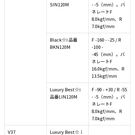
SIN120M
- -5（mm）。バ
ネレートF
8.0kgf/mm、R
7.0kgf/mm
Black☆i 品番
F -160 - -25 / R
BKN120M
-100 -
-45（mm）。バ
ネレートF
16.0kgf/mm、R
13.5kgf/mm
Luxury Best☆i
F -90 - +30 / R -55
品番LIN120M
- -5（mm）。バ
ネレートF
8.0kgf/mm、R
7.0kgf/mm
V37
Luxury Best☆ｉ