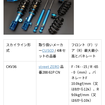
スカイライン形
取り扱いメーカ
フロント（F）リ
式
ー
CUSCO
/ 4本セ
ア（R）最大最小
ットの品番
高とバネレート
CKV36
street ZERO
品
F -74 - -15 / R -65
番288 61P CN
- 0（mm）。バ
ネレートF
10.0kgf/mm（又
は8から12k）、R
9.0kgf/mm（又
は6から10k）