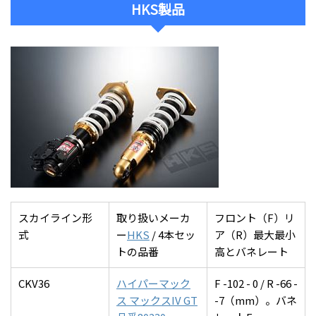
HKS製品
スカイライン形
取り扱いメーカ
フロント（F）リ
式
ー
HKS
/ 4本セッ
ア（R）最大最小
トの品番
高とバネレート
CKV36
ハイパーマック
F -102 - 0 / R -66 -
ス マックスIV GT
-7（mm）。バネ