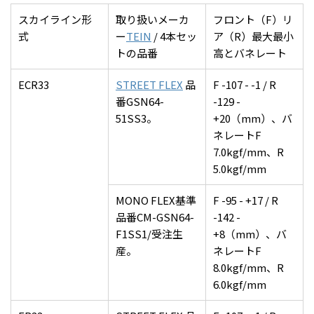
スカイライン形
取り扱いメーカ
フロント（F）リ
式
ー
TEIN
/ 4本セッ
ア（R）最大最小
トの品番
高とバネレート
ECR33
STREET FLEX
品
F -107 - -1 / R
番GSN64-
-129 -
51SS3。
+20（mm）、バ
ネレートF
7.0kgf/mm、R
5.0kgf/mm
MONO FLEX基準
F -95 - +17 / R
品番CM-GSN64-
-142 -
F1SS1/受注生
+8（mm）、バ
産。
ネレートF
8.0kgf/mm、R
6.0kgf/mm