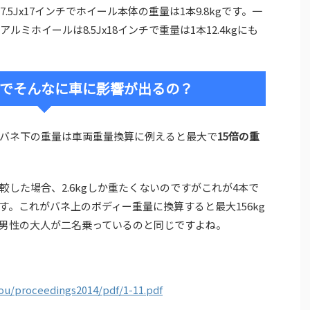
.5Jx17インチでホイール本体の重量は1本9.8kgです。一
ルミホイールは8.5Jx18インチで重量は1本12.4kgにも
の差でそんなに車に影響が出るの？
バネ下の重量は車両重量換算に例えると最大で
15倍の重
較した場合、2.6kgしか重たくないのですがこれが4本で
ます。これがバネ上のボディー重量に換算すると最大156kg
男性の大人が二名乗っているのと同じですよね。
zou/proceedings2014/pdf/1-11.pdf