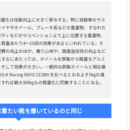
軽量化は性能向上に大きく寄与する。特に自動車のサス
タイヤやホイール、ブレーキ系などの重量物、すなわち
ボディなどのサスペンションより上に位置する重量物、
質量あたり4～15倍の効果があるといわれている。そ
燃費の向上のほか、乗り心地や、路面追従性の向上など
化するにあたっては、ホイールを鉄製から軽量なアルミ
くそして効果が大きい。一般的な鉄製ホイールと現在最
 Racing RAYS CE28N を比べるとおおよそ5㎏の違
すれば最大300㎏もの軽量化に匹敵することになる。
は重たい靴を履いているのと同じ