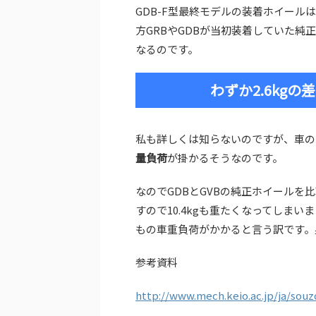
GDB-F型最終モデルの装着ホイールは7
方GRBやGDBが当初装着していた純正ア
なるのです。
わずか2.6kg
私も詳しくは知らないのですが、車の
量負荷
が掛かるそうなのです。
なのでGDBとGVBの純正ホイールを比
すので10.4kgも重たくなってしまい
もの車重負荷がかかると言う訳です。
参考資料
http://www.mech.keio.ac.jp/ja/sou