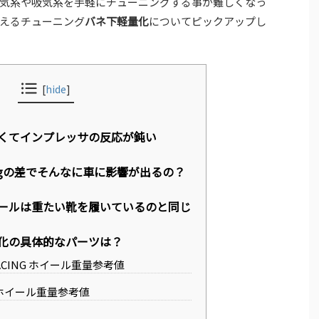
気系や吸気系を手軽にチューニングする事が難しくなっ
えるチューニング
バネ下軽量化
についてピックアップし
[
hide
]
くてインプレッサの反応が鈍い
kgの差でそんなに車に影響が出るの？
ールは重たい靴を履いているのと同じ
化の具体的なパーツは？
RACING ホイール重量参考値
のホイール重量参考値