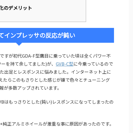
化のデメリット
てインプレッサの反応が鈍い
ですが初代GDA-F型鷹目に乗っていた頃は全くパワー不
ワーを持て余してました)が、
GVB-C型
に今乗っているので
た出足とレスポンスに悩みました。インターネット上に
乗り換えたらこのもさりとした感じが嫌で色々とチューニング
報が多数アップされています。
GVBはもっさりとした(鈍い)レスポンスになってしまったの
チ+純正アルミホイールが激重な事に原因があったのです。