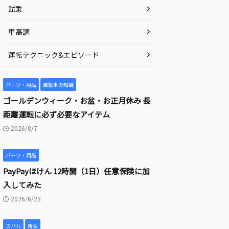
試乗
車高調
運転テクニック&エピソード
パーツ・用品
自動車の知識
ゴールデンウィーク・お盆・お正月休み 長
距離運転に必ず必要なアイテム
2026/8/7
パーツ・用品
PayPayほけん 12時間（1日）任意保険に加
入してみた
2026/6/23
スバル
新型