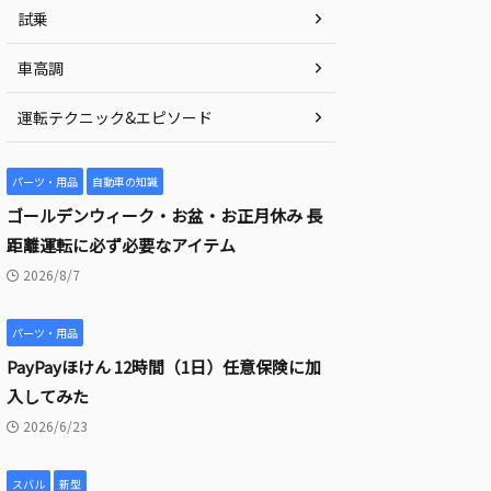
試乗
車高調
運転テクニック&エピソード
パーツ・用品
自動車の知識
ゴールデンウィーク・お盆・お正月休み 長
距離運転に必ず必要なアイテム
2026/8/7
パーツ・用品
PayPayほけん 12時間（1日）任意保険に加
入してみた
2026/6/23
スバル
新型