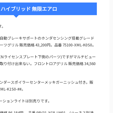
ハイブリッド 無限エアロ
す。
自動ブレーキサポートのホンダセンシング搭載グレード
ル 販売価格 43,200円。品番 75100-XML-K0S0。
ENライセンスプレート下側のパーツ)ですがマルチビュー
り付け出来ない。フロントロアグリル 販売価格 34,560
ンダースポイラーセンターメッキガーニッシュ付き。販
ML-K1S0-##。
ネーションライトは別売りです。
86,184円。 品番 08V31-XG8-LW01。(ハーネス別途