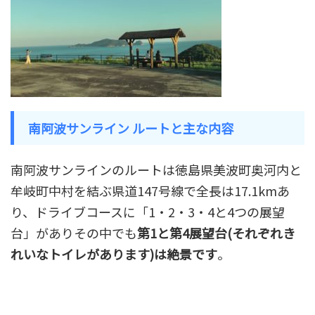
南阿波サンライン ルートと主な内容
南阿波サンラインのルート
は
徳島県美波町奥河内と
牟岐町中村を結ぶ県道147号線
で全長は17.1kmあ
り、ドライブコースに「1・2・3・4と4つの展望
台」がありその中でも
第1と第4展望台(それぞれき
れいなトイレがあります)は絶景です
。