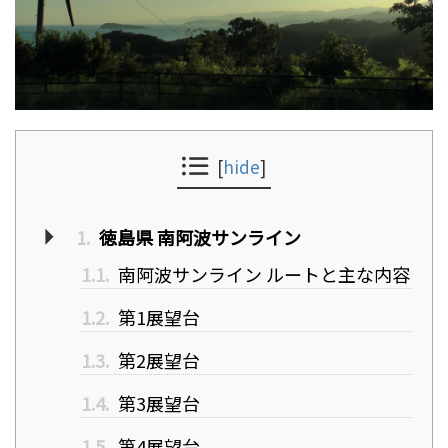
[
hide
]
1.
徳島県 南阿波サンライン
1.1.
南阿波サンライン ルートと主な内容
1.2.
第1展望台
1.3.
第2展望台
1.4.
第3展望台
1.5.
第4展望台