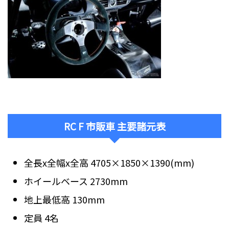
RC F 市販車 主要諸元表
全長x全幅x全高 4705×1850×1390(mm)
ホイールベース 2730mm
地上最低高 130mm
定員 4名