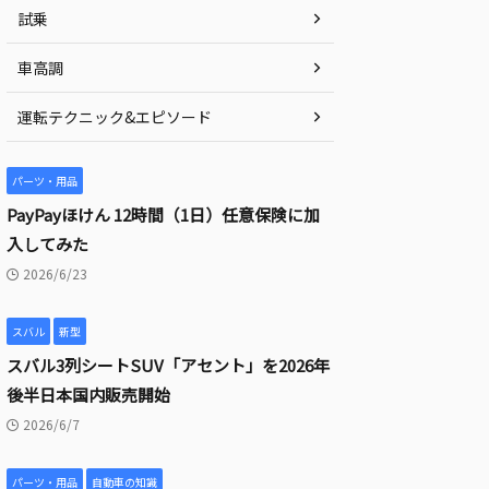
試乗
車高調
運転テクニック&エピソード
パーツ・用品
PayPayほけん 12時間（1日）任意保険に加
入してみた
2026/6/23
スバル
新型
スバル3列シートSUV「アセント」を2026年
後半日本国内販売開始
2026/6/7
パーツ・用品
自動車の知識