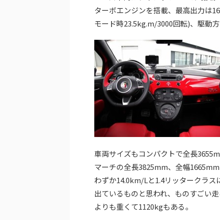
ターボエンジンを搭載、最高出力は160ps
モード時23.5kg.m/3000回転)
車両サイズもコンパクトで全長3655m
マーチの全長3825mm、全幅1665m
わずか14.0km/Lと1.4リッター
出ているものと思われ、ものすごい走
よりも重くて1120kgもある。