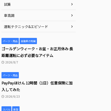
試乗
車高調
運転テクニック&エピソード
パーツ・用品
自動車の知識
ゴールデンウィーク・お盆・お正月休み 長
距離運転に必ず必要なアイテム
2026/8/7
パーツ・用品
PayPayほけん 12時間（1日）任意保険に加
入してみた
2026/6/23
スバル
新型