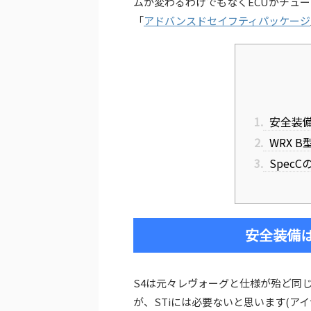
ムが変わるわけでもなくECUがチュ
「
アドバンスドセイフティパッケージ
1.
安全装
2.
WRX 
3.
Spec
安全装備
S4は元々レヴォーグと仕様が殆ど同
が、STiには必要ないと思います(ア