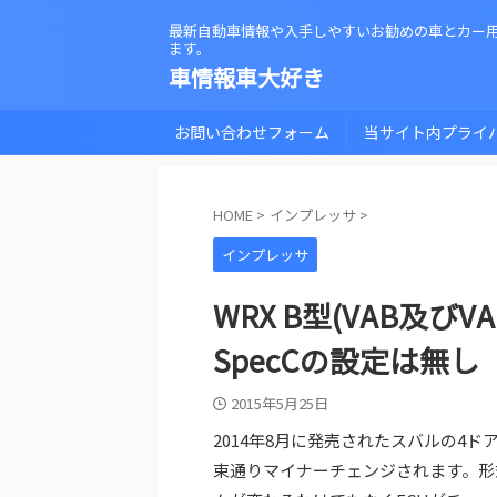
最新自動車情報や入手しやすいお勧めの車とカー
ます。
車情報車大好き
お問い合わせフォーム
当サイト内プライ
HOME
>
インプレッサ
>
インプレッサ
WRX B型(VAB及び
SpecCの設定は無し
2015年5月25日
2014年8月に発売されたスバルの4ドア
束通りマイナーチェンジされます。形式はV