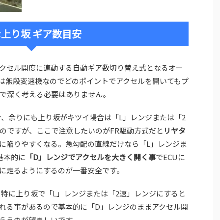
上り坂 ギア数目安
クセル開度に連動する自動ギア数切り替え式となるオー
Tは無段変速機なのでどのポイントでアクセルを開いてもプ
で深く考える必要はありません。
、余りにも上り坂がキツイ場合は「L」レンジまたは「2
のですが、ここで注意したいのがFR駆動方式だと
リヤタ
に陥りやすくなる。急勾配の直線だけなら「L」レンジま
基本的に
「D」レンジでアクセルを大きく開く事
でECUに
に走るようにするのが一番安全です。
と特に上り坂で「L」レンジまたは「2速」レンジにすると
れる事があるので基本的に「D」レンジのままアクセル開
もらうのが望ましいです。