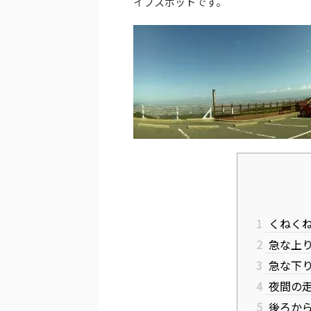
イブスポットです。
1
くねくね
2
急な上り
3
急な下
4
夜間の
5
後ろか