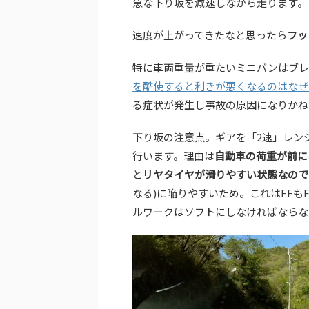
急な下り坂を減速しながら走ります。
速度が上がってきたなと思ったら
フッ
特に車両重量が重たいミニバンはブレ
を酷使すると利きが悪くなるのはなぜ
る症状が発生し事故の原因になりかね
下り坂の注意点。ギアを「2速」レン
行います。理由は
自動車の荷重が前に
と
リヤタイヤが滑りやすい状態なので
なる)に陥りやすいため。これはFFも
ルワークはソフトにしなければならな