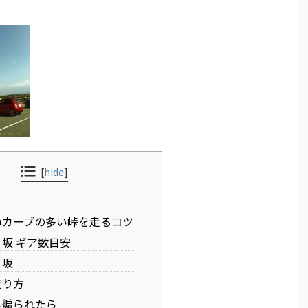
[
hide
]
カーブの多い峠を走るコツ
坂 ギア数目安
り坂
走り方
ら煽られたら