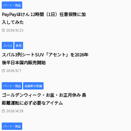
パーツ・用品
PayPayほけん 12時間（1日）任意保険に加
入してみた
2026/6/23
スバル
新型
スバル3列シートSUV「アセント」を2026年
後半日本国内販売開始
2026/6/7
パーツ・用品
自動車の知識
ゴールデンウィーク・お盆・お正月休み 長
距離運転に必ず必要なアイテム
2026/4/28
パーツ・用品