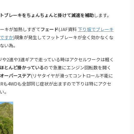
トブレーキをちょんちょんと掛けて減速を補助
します。
ーキが加熱しすぎて
フェード
(JAF資料
下り坂でブレーキ
ですか
)現象が発生してフットブレーキが全く効かなくな
ない為。
ジや2速や3速ギアで走っている時はアクセルワークは軽く
ほとんど掛かっている
ので急激にエンジン回転数を開く
オーバーステア
(リヤタイヤが滑ってコントロール不能に
FRも4WDも全部同じ症状が出ますので下りは特にアクセ
い。